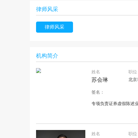
律师风采
律师风采
机构简介
姓名
职位
苏会琳
北京
签名：
专项负责证券虚假陈述
姓名
职位