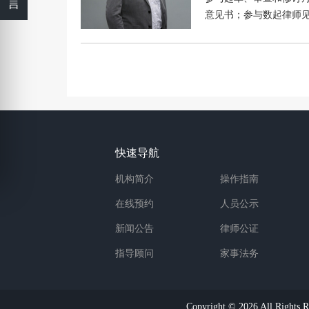
言
意见书；参与数起律师
行的工程款追缴案件；
问。
快速导航
机构简介
操作指南
在线预约
人员公示
新闻公告
律师公证
指导顾问
家事法务
Copyright © 2026 Al